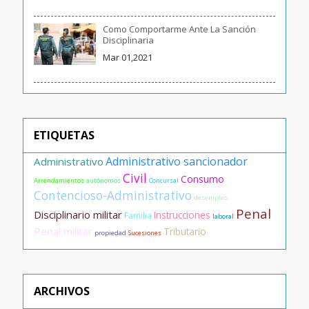
Como Comportarme Ante La Sanción
Disciplinaria
Mar 01,2021
ETIQUETAS
Administrativo sancionador
Administrativo
Civil
Consumo
Arrendamientos
autónomos
Concursal
Contencioso-Administrativo
desempleo
Penal
Disciplinario militar
Instrucciones
Familia
laboral
Penal militar
Tributario
propiedad
Sucesiones
ARCHIVOS