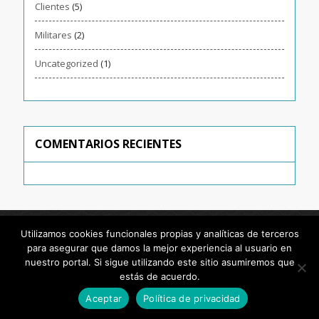
Clientes
(5)
Militares
(2)
Uncategorized
(1)
COMENTARIOS RECIENTES
Utilizamos cookies funcionales propias y analíticas de terceros
para asegurar que damos la mejor experiencia al usuario en
nuestro portal. Si sigue utilizando este sitio asumiremos que
estás de acuerdo.
© 2024, Fernando Parrondo García
Aceptar
Política de privacidad
Aviso Legal
Política De Privacidad
Contacto