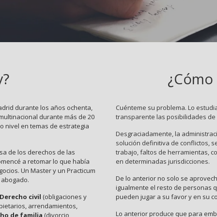
y?
¿Cómo 
drid durante los años ochenta,
Cuénteme su problema. Lo estudia
 multinacional durante más de 20
transparente las posibilidades de 
o nivel en temas de estrategia
Desgraciadamente, la administraci
solución definitiva de conflictos
nsa de los derechos de las
trabajo, faltos de herramientas, co
comencé a retomar lo que había
en determinadas jurisdicciones.
ocios. Un Master y un Practicum
De lo anterior no solo se aprovec
o abogado.
igualmente el resto de personas q
Derecho civil
(obligaciones y
pueden jugar a su favor y en su co
pietarios, arrendamientos,
Lo anterior produce que para emba
ho de familia
(divorcio,