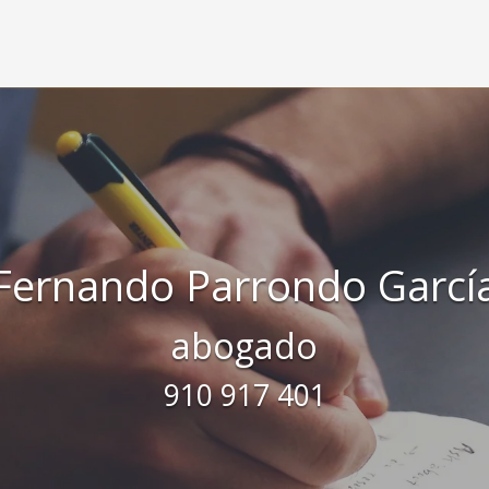
Fernando Parrondo Garcí
abogado
910 917 401