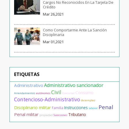
Cargos No Reconocidos En La Tarjeta De
Crédito
Mar 26,2021
Como Comportarme Ante La Sanción
Disciplinaria
Mar 01,2021
ETIQUETAS
Administrativo sancionador
Administrativo
Civil
Consumo
Arrendamientos
autónomos
Concursal
Contencioso-Administrativo
desempleo
Penal
Disciplinario militar
Instrucciones
Familia
laboral
Penal militar
Tributario
propiedad
Sucesiones