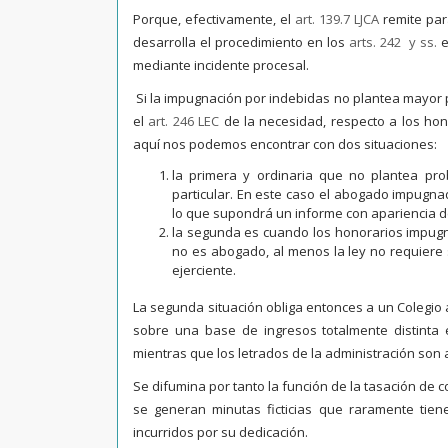
Porque, efectivamente, el
art. 139.7 LJCA
remite para
desarrolla el procedimiento en los
arts. 242 y ss.
e
mediante incidente procesal.
Si la impugnación por indebidas no plantea mayor p
el
art. 246 LEC
de la necesidad, respecto a los hono
aquí nos podemos encontrar con dos situaciones:
la primera y ordinaria que no plantea pr
particular. En este caso el abogado impugnad
lo que supondrá un informe con apariencia 
la segunda es cuando los honorarios impugn
no es abogado, al menos la ley no requiere s
ejerciente.
La segunda situación obliga entonces a un Colegio
sobre una base de ingresos totalmente distinta 
mientras que los letrados de la administración son 
Se difumina por tanto la función de la tasación de c
se generan minutas ficticias que raramente tiene
incurridos por su dedicación.