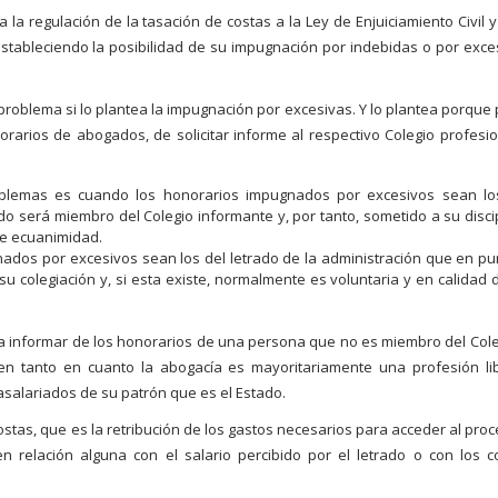
 la regulación de la tasación de costas a la Ley de Enjuiciamiento Civil y
stableciendo la posibilidad de su impugnación por indebidas o por exce
roblema si lo plantea la impugnación por excesivas. Y lo plantea porque 
rarios de abogados, de solicitar informe al respectivo Colegio profesio
oblemas es cuando los honorarios impugnados por excesivos sean lo
o será miembro del Colegio informante y, por tanto, sometido a su discip
de ecuanimidad.
ados por excesivos sean los del letrado de la administración que en pu
u colegiación y, si esta existe, normalmente es voluntaria y en calidad 
 a informar de los honorarios de una persona que no es miembro del Cole
en tanto en cuanto la abogacía es mayoritariamente una profesión lib
asalariados de su patrón que es el Estado.
ostas, que es la retribución de los gastos necesarios para acceder al proc
n relación alguna con el salario percibido por el letrado o con los c