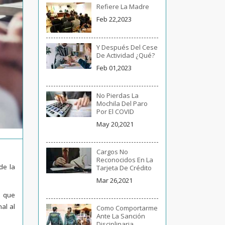
Refiere La Madre
Feb 22,2023
Y Después Del Cese
De Actividad ¿qué?
Feb 01,2023
No Pierdas La
Mochila Del Paro
Por El COVID
May 20,2021
Cargos No
Reconocidos En La
de la
Tarjeta De Crédito
Mar 26,2021
s que
al al
Como Comportarme
Ante La Sanción
Disciplinaria