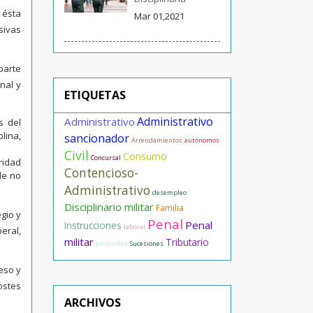
 ésta
Mar 01,2021
sivas
parte
nal y
ETIQUETAS
Administrativo
Administrativo
s del
lina,
sancionador
Arrendamientos
autónomos
Civil
Consumo
Concursal
ridad
Contencioso-
de no
Administrativo
desempleo
Disciplinario militar
Familia
gio y
Penal
Penal
Instrucciones
laboral
eral,
militar
Tributario
propiedad
Sucesiones
eso y
ostes
ARCHIVOS