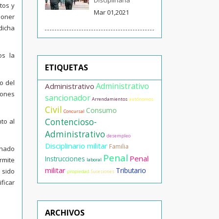
Disciplinaria
tos y
Mar 01,2021
poner
dicha
os la
ETIQUETAS
o del
Administrativo
Administrativo
iones
sancionador
Arrendamientos
autónomos
Civil
Consumo
Concursal
Contencioso-
to al
Administrativo
desempleo
Disciplinario militar
Familia
inado
Penal
Penal
Instrucciones
rmite
laboral
militar
Tributario
 sido
propiedad
Sucesiones
ficar
ARCHIVOS