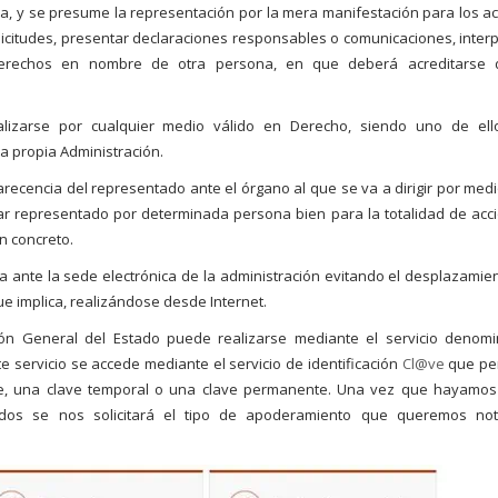
ca, y se presume la representación por la mera manifestación para los ac
licitudes, presentar declaraciones responsables o comunicaciones, inter
 derechos en nombre de otra persona, en que deberá acreditarse 
alizarse por cualquier medio válido en Derecho, siendo uno de ell
 la propia Administración.
recencia del representado ante el órgano al que se va a dirigir por medi
ar representado por determinada persona bien para la totalidad de acc
n concreto.
za ante la sede electrónica de la administración evitando el desplazamien
que implica, realizándose desde Internet.
ión General del Estado puede realizarse mediante el servicio denom
te servicio se accede mediante el servicio de identificación
Cl@ve
que pe
DNIe, una clave temporal o una clave permanente. Una vez que hayamos
os se nos solicitará el tipo de apoderamiento que queremos noti