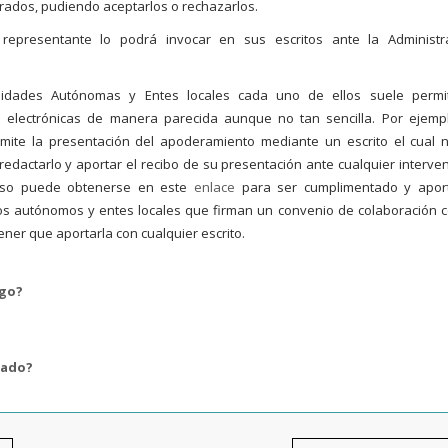
rados, pudiendo aceptarlos o rechazarlos.
 representante lo podrá invocar en sus escritos ante la Administr
idades Autónomas y Entes locales cada uno de ellos suele permit
 electrónicas de manera parecida aunque no tan sencilla. Por ejempl
ite la presentación del apoderamiento mediante un escrito el cual 
redactarlo y aportar el recibo de su presentación ante cualquier interven
aso puede obtenerse en este
enlace
para ser cumplimentado y apor
 autónomos y entes locales que firman un convenio de colaboración c
ner que aportarla con cualquier escrito.
ago?
gado?