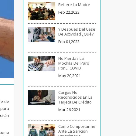
Refiere La Madre
Feb 22,2023
Y Después Del Cese
De Actividad ¿qué?
Feb 01,2023
No Pierdas La
Mochila Del Paro
Por El COVID
May 20,2021
Cargos No
Reconocidos En La
re de
Tarjeta De Crédito
 para
Mar 26,2021
cirán
Como Comportarme
Ante La Sanción
 como